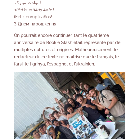
تولدت مبارک !
ብቕዓት፡ መዓልቲ፡ ልደት !
¡Feliz cumpleaños!
З Днем народження !
On pourrait encore continuer, tant le quatrième
anniversaire de Rookie Slash était représenté par de
multiples cultures et origines. Malheureusement, le
rédacteur de ce texte ne maîtrise que le français, le
farsi, le tigrinya, l’espagnol et l’ukrainien.