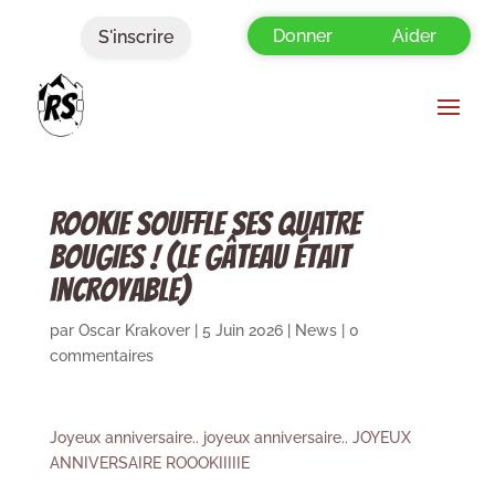
Donner
Aider
S'inscrire
ROOKIE SOUFFLE SES QUATRE
BOUGIES ! (le gâteau était
incroyable)
par
Oscar Krakover
|
5 Juin 2026
|
News
|
0
commentaires
Joyeux anniversaire.. joyeux anniversaire.. JOYEUX
ANNIVERSAIRE ROOOKIIIIIE