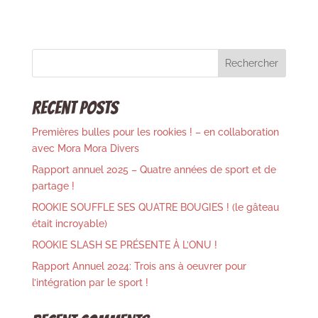
t
e
r
n
Rechercher
a
t
Recent Posts
i
v
Premières bulles pour les rookies ! – en collaboration
e
avec Mora Mora Divers
:
Rapport annuel 2025 – Quatre années de sport et de
partage !
ROOKIE SOUFFLE SES QUATRE BOUGIES ! (le gâteau
était incroyable)
ROOKIE SLASH SE PRÉSENTE À L’ONU !
Rapport Annuel 2024: Trois ans à oeuvrer pour
l’intégration par le sport !