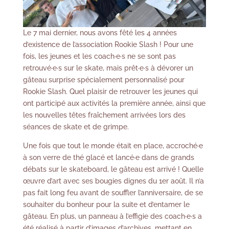
Le 7 mai dernier, nous avons fêté les 4 années
d’existence de l’association Rookie Slash ! Pour une
fois, les jeunes et les coach·e·s ne se sont pas
retrouvé·e·s sur le skate, mais prêt·e·s à dévorer un
gâteau surprise spécialement personnalisé pour
Rookie Slash. Quel plaisir de retrouver les jeunes qui
ont participé aux activités la première année, ainsi que
les nouvelles têtes fraîchement arrivées lors des
séances de skate et de grimpe.
Une fois que tout le monde était en place, accroché·e
à son verre de thé glacé et lancé·e dans de grands
débats sur le skateboard, le gâteau est arrivé ! Quelle
œuvre d’art avec ses bougies dignes du 1er août. Il n’a
pas fait long feu avant de souffler l’anniversaire, de se
souhaiter du bonheur pour la suite et d’entamer le
gâteau. En plus, un panneau à l’effigie des coach·e·s a
été réalisé à partir d’images d’archives, mettant en